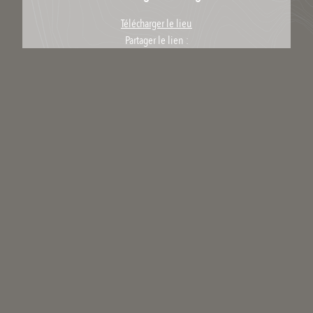
Télécharger le lieu
Partager le lien :
Licence : Copyright
Catégories scientifiques
Pour ajouter un mot clé scientifique à ce média il faut être inscrit et
membre du collectif scientifique.
Commenter
Qui êtes-vous ?
Votre nom