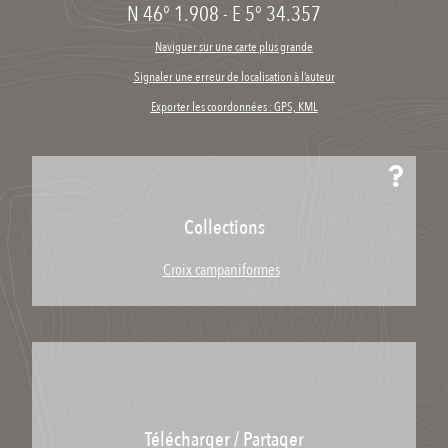
N 46° 1.908
-
E 5° 34.357
Naviguer sur une carte plus grande
Signaler une erreur de localisation à l’auteur
Exporter les coordonnées : GPS, KML
Collections
Croix campaniformes
Télécharger / Partager