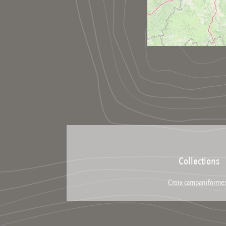
Collections
Croix campaniforme