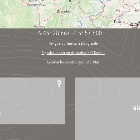
N 45° 28.667
-
E 5° 57.600
Naviguer sur une carte plus grande
Signaler une erreur de localisation à l’auteur
Exporter les coordonnées : GPS, KML
Tél
s