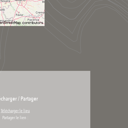
écharger / Partager
Télécharger le lieu
Partager le lien :