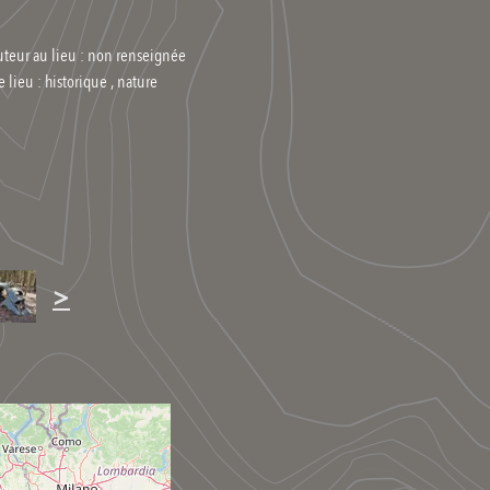
uteur au lieu : non renseignée
e lieu :
historique , nature
>