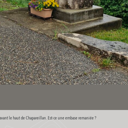
 avant le haut de Chapareillan. Est-ce une embase remaniée ?