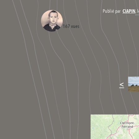
,
Publié par
CIAPIN
167 vues
<