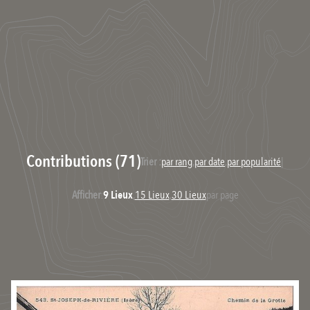
Contributions (71)
Trier :
par rang
,
par date
,
par popularité
|
Afficher
:
9 Lieux
,
15 Lieux
,
30 Lieux
par page