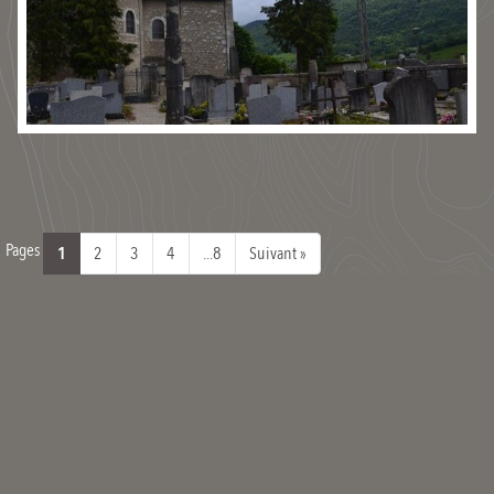
Pages
1
2
3
4
...8
Suivant »
Vos commentaires
CIAPIN
Mai 2023
#
Une croix campaniforme est une croix dont l’embase est conique ;