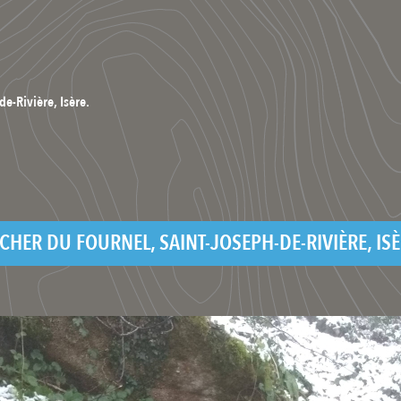
e-Rivière, Isère.
CHER DU FOURNEL, SAINT-JOSEPH-DE-RIVIÈRE, ISÈ