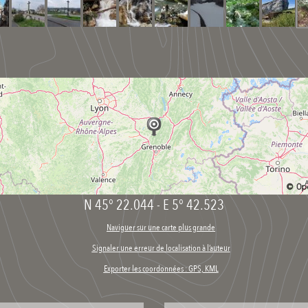
N 45° 22.044
-
E 5° 42.523
Naviguer sur une carte plus grande
Signaler une erreur de localisation à l’auteur
Exporter les coordonnées : GPS, KML