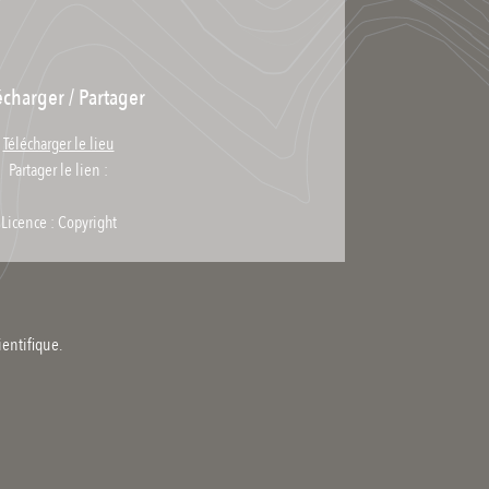
écharger / Partager
Télécharger le lieu
Partager le lien :
Licence : Copyright
ientifique.