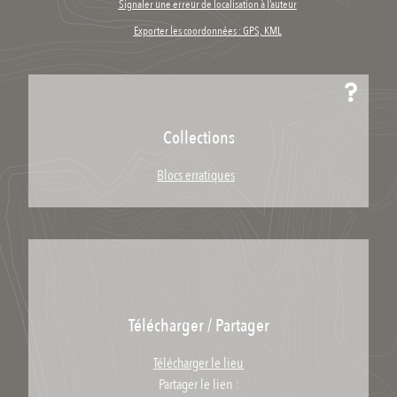
Signaler une erreur de localisation à l’auteur
Exporter les coordonnées : GPS, KML
Collections
Blocs erratiques
Télécharger / Partager
Télécharger le lieu
Partager le lien :