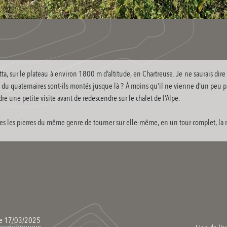
a, sur le plateau à environ 1800 m d’altitude, en Chartreuse. Je ne saurais dire 
s du quaternaires sont-ils montés jusque là ? À moins qu’il ne vienne d’un peu p
dre une petite visite avant de redescendre sur le chalet de l’Alpe.
outes les pierres du même genre de tourner sur elle-même, en un tour complet, la 
 le 17/03/2025