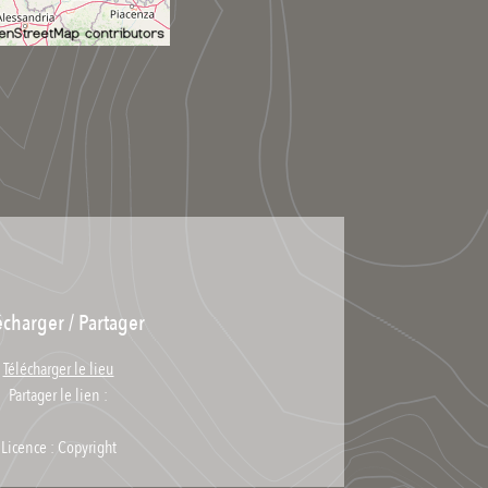
écharger / Partager
Télécharger le lieu
Partager le lien :
Licence : Copyright