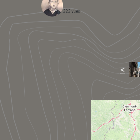
323 vues
<