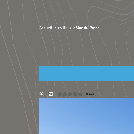
>
>
Accueil
Les lieux
Bloc du Pinet.
0 vote