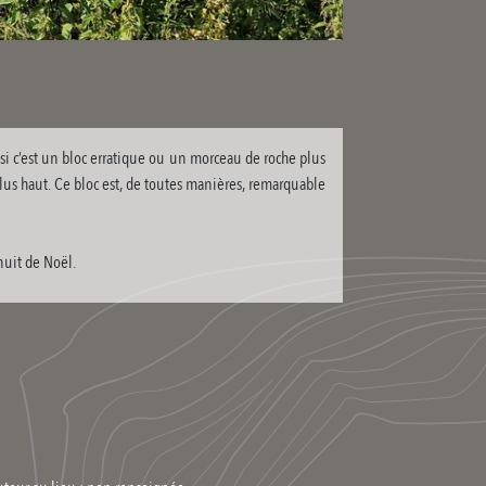
si c’est un bloc erratique ou un morceau de roche plus
lus haut. Ce bloc est, de toutes manières, remarquable
nuit de Noël.