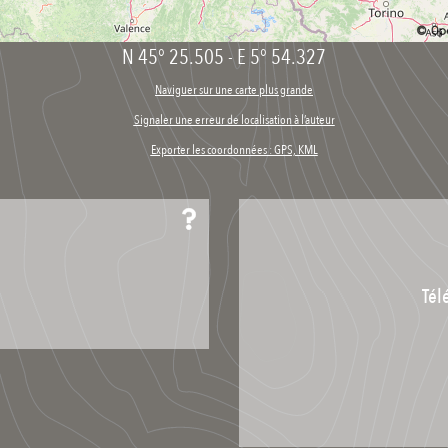
N 45° 25.505
-
E 5° 54.327
Naviguer sur une carte plus grande
Signaler une erreur de localisation à l’auteur
Exporter les coordonnées : GPS, KML
Tél