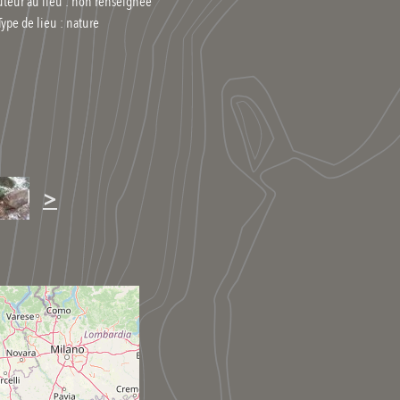
uteur au lieu : non renseignée
Type de lieu :
nature
>