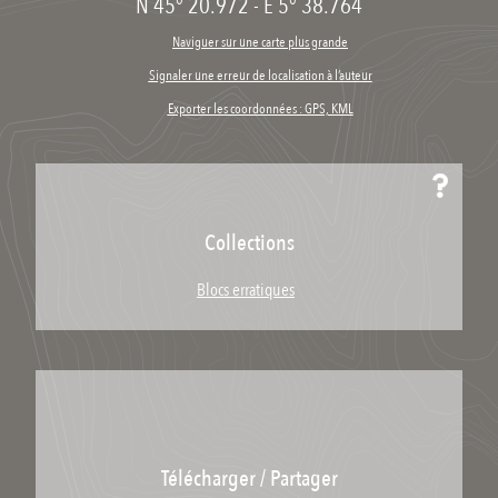
N 45° 20.972
-
E 5° 38.764
Naviguer sur une carte plus grande
Signaler une erreur de localisation à l’auteur
Exporter les coordonnées : GPS, KML
Collections
Blocs erratiques
Télécharger / Partager