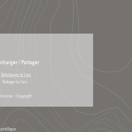
écharger / Partager
Télécharger le lieu
Partager le lien :
Licence : Copyright
ientifique.