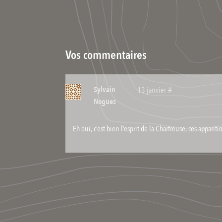
Vos commentaires
Sylvain
#
13 janvier
Nogues
Eh oui, c’est bien l’esprit de la Chartreuse, ces appari