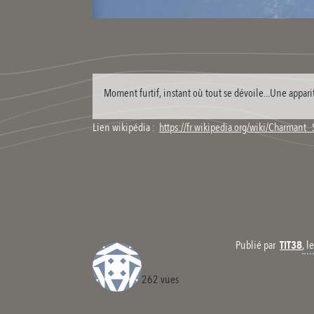
Moment furtif, instant où tout se dévoile...Une appa
Lien wikipédia :
https://fr.wikipedia.org/wiki/Charmant
, 
Publié par
TIT38
262 vues