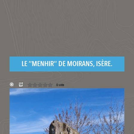
LE ’’MENHIR’’ DE MOIRANS, ISÈRE.
0 vote