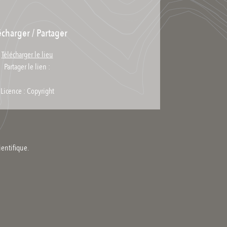
écharger / Partager
Télécharger le lieu
Partager le lien :
Licence : Copyright
ientifique.