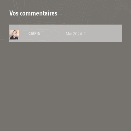
Vos commentaires
CIAPIN
#
Mai 2024
Sylvain,
Je visualise la photos d’une croix dans les lieux que j’ai publiés,
ensuite je vais en-dessous dans la fenêtre ’’collections’’ j’essaie
de rentrer le nom de ma collection et ça me dit : "les résultats
ne peuvent pas être chargés’’
Ciao
Luc
Commenter