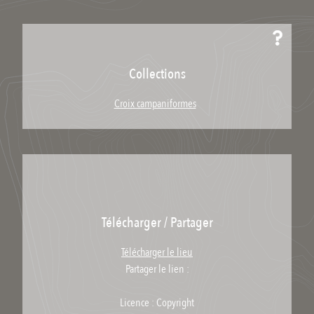
Collections
Croix campaniformes
Télécharger / Partager
Télécharger le lieu
Partager le lien :
Licence : Copyright