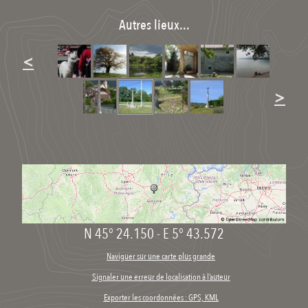
Autres lieux...
<
>
N 45° 24.150
-
E 5° 43.572
Naviguer sur une carte plus grande
Signaler une erreur de localisation à l’auteur
Exporter les coordonnées : GPS, KML