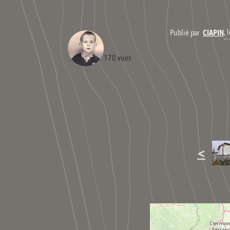
,
Publié par
CIAPIN
170 vues
<