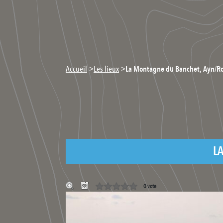
>
>
Accueil
Les lieux
La Montagne du Banchet, Ayn/Roc
L
0 vote