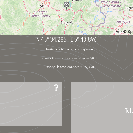
N 45° 34.285
-
E 5° 43.896
Naviguer sur une carte plus grande
Signaler une erreur de localisation à l’auteur
Exporter les coordonnées : GPS, KML
Tél