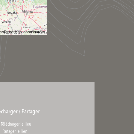
écharger / Partager
Télécharger le lieu
Partager le lien :