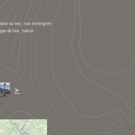
uteur au lieu : non renseignée
Type de lieu :
nature
>