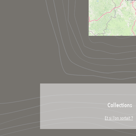
Collections
Et si l’on sortait ?