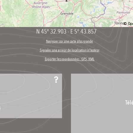
N 45° 32.903
-
E 5° 43.857
Naviguer sur une carte plus grande
Signaler une erreur de localisation à l’auteur
Exporter les coordonnées : GPS, KML
Tél
s