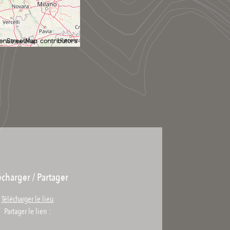
écharger / Partager
Télécharger le lieu
Partager le lien :