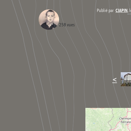
,
Publié par
CIAPIN
258 vues
<