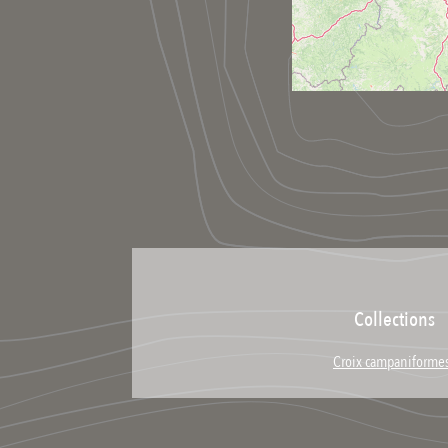
Collections
Croix campaniforme