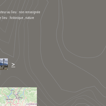
uteur au lieu : non renseignée
e lieu :
historique , nature
>