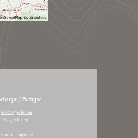
écharger / Partager
Télécharger le lieu
Partager le lien :
Licence : Copyright