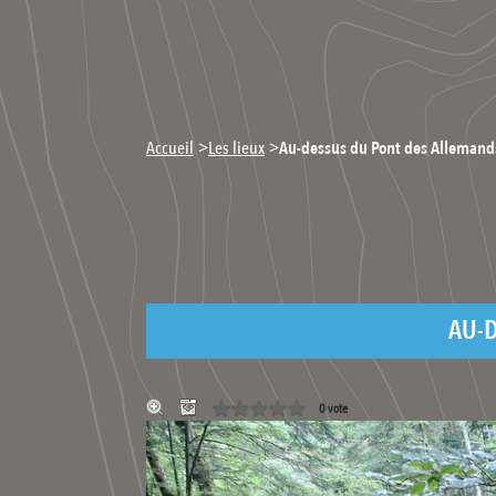
>
>
Accueil
Les lieux
Au-dessus du Pont des Allemands
AU-D
0 vote