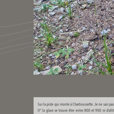
Sur la piste qui monte à Chartroussette. Je ne sais pa
II" la glace se trouve être entre 800 et 900 m d’altit