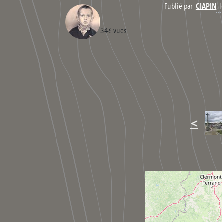
,
Publié par
CIAPIN
346 vues
<