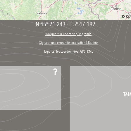
N 45° 21.243
-
E 5° 47.182
Naviguer sur une carte plus grande
Signaler une erreur de localisation à l’auteur
Exporter les coordonnées : GPS, KML
Tél