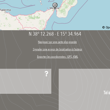
N 38° 12.268
-
E 15° 34.964
Naviguer sur une carte plus grande
Signaler une erreur de localisation à l’auteur
Exporter les coordonnées : GPS, KML
Tél