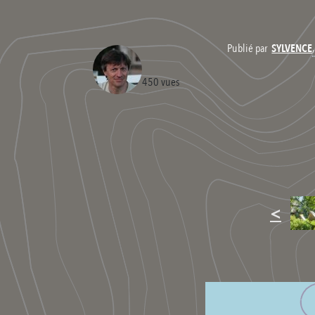
Publié par
SYLVENCE
450 vues
<