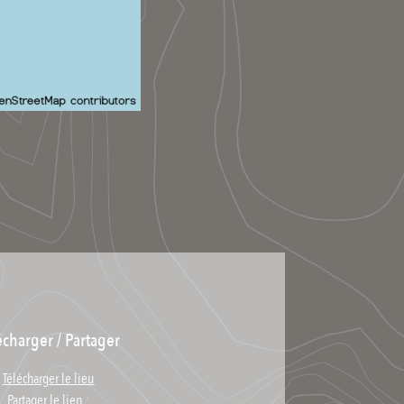
écharger / Partager
Télécharger le lieu
Partager le lien :