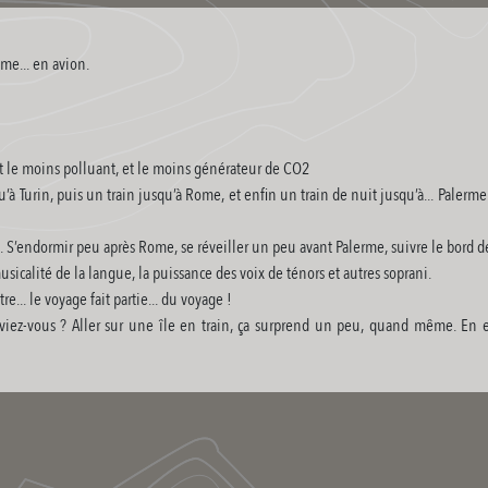
ême... en avion.
ort le moins polluant, et le moins générateur de CO2
à Turin, puis un train jusqu’à Rome, et enfin un train de nuit jusqu’à... Paler
re. S’endormir peu après Rome, se réveiller un peu avant Palerme, suivre le bord d
usicalité de la langue, la puissance des voix de ténors et autres soprani.
... le voyage fait partie... du voyage !
le saviez-vous ? Aller sur une île en train, ça surprend un peu, quand même. En e