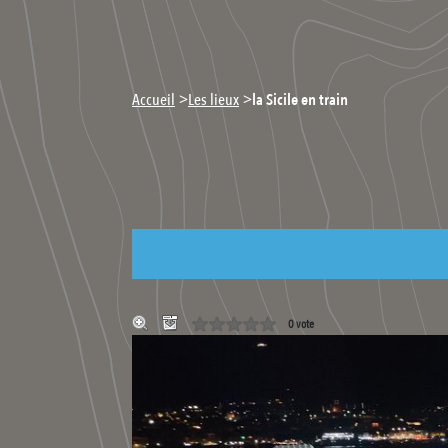
>
>
Accueil
Les lieux
la Sicile en train
0 vote