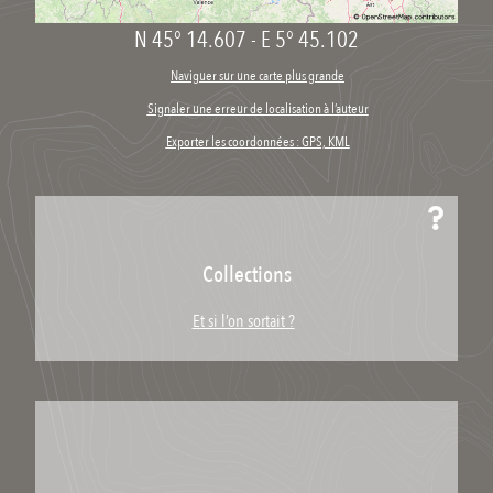
N 45° 14.607
-
E 5° 45.102
Naviguer sur une carte plus grande
Signaler une erreur de localisation à l’auteur
Exporter les coordonnées : GPS, KML
Collections
Et si l’on sortait ?