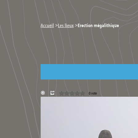
>
>
Accueil
Les lieux
Erection mégalithique
0 vote