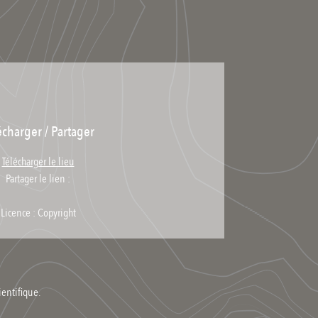
écharger / Partager
Télécharger le lieu
Partager le lien :
Licence : Copyright
ientifique.