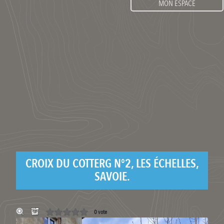
MON ESPACE
CROIX DU COTTERG N°2, LES ÉCHELLES,
SAVOIE.
0 vote