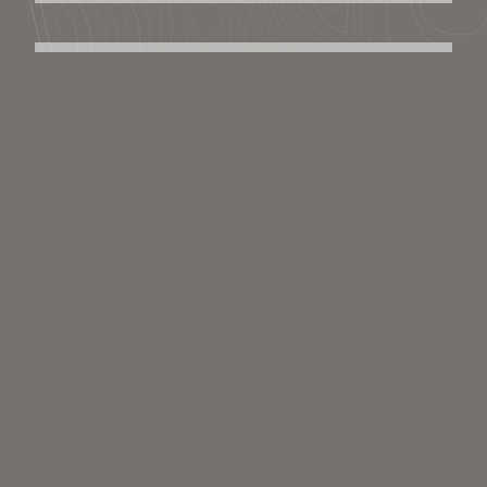
Télécharger / Partager
Télécharger le lieu
Partager le lien :
Licence : Copyright
Catégories scientifiques
Pour ajouter un mot clé scientifique à ce média il faut être inscrit et
membre du collectif scientifique.