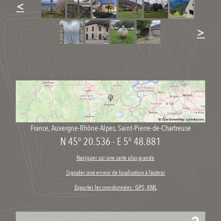
<
>
France
,
Auvergne-Rhône-Alpes
,
Saint-Pierre-de-Chartreuse
N 45° 20.536
-
E 5° 48.881
Naviguer sur une carte plus grande
Signaler une erreur de localisation à l’auteur
Exporter les coordonnées : GPS, KML