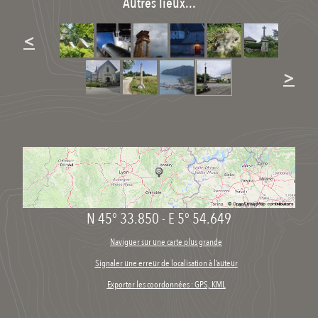
Autres lieux...
<
>
N 45° 33.850
-
E 5° 54.649
Naviguer sur une carte plus grande
Signaler une erreur de localisation à l’auteur
Exporter les coordonnées : GPS, KML