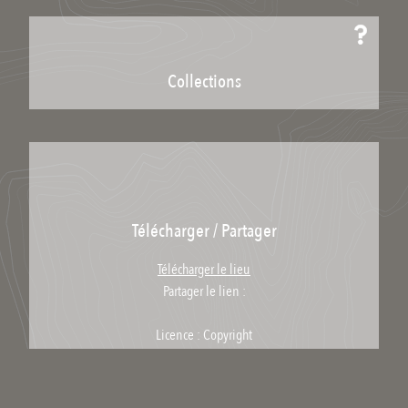
Collections
Télécharger / Partager
Télécharger le lieu
Partager le lien :
Licence : Copyright
Catégories scientifiques