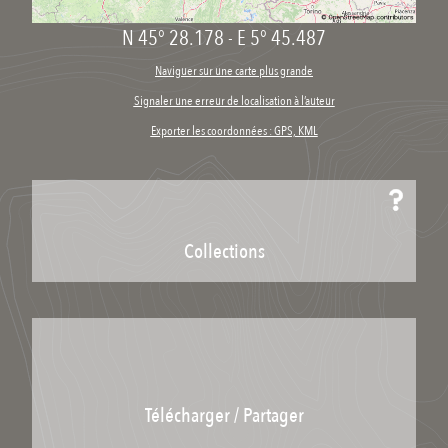
N 45° 28.178
-
E 5° 45.487
Naviguer sur une carte plus grande
Signaler une erreur de localisation à l’auteur
Exporter les coordonnées : GPS, KML
Collections
Télécharger / Partager