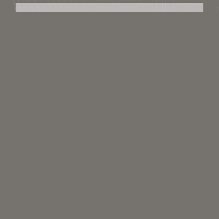
Télécharger / Partager
Télécharger le lieu
Partager le lien :
Licence : Copyright
Catégories scientifiques
Pour ajouter un mot clé scientifique à ce média il faut être inscrit et
membre du collectif scientifique.
Commenter