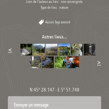
Lien de l'auteur au lieu : non renseignée
Type de lieu :
nature
Aucun Tags associé
Autres lieux...
<
>
N 45° 28.147
-
E 5° 51.748
Envoyer un message