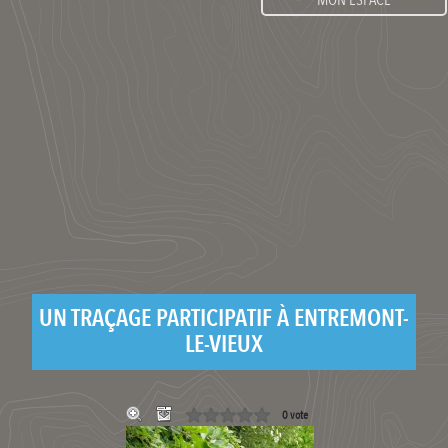
UN TRAÇAGE PARTICIPATIF À ENTREMONT-
LE-VIEUX
0 vote