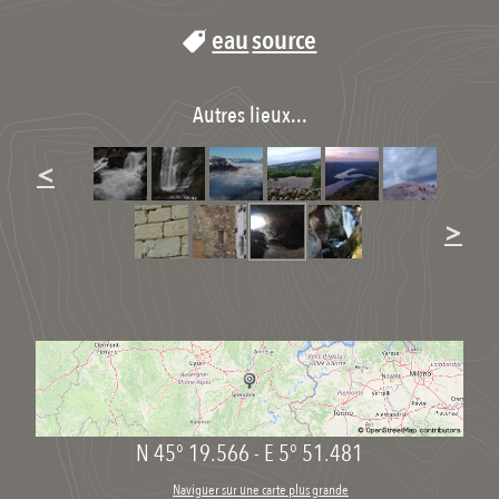
eau
source
Autres lieux...
<
>
N 45° 19.566
-
E 5° 51.481
Naviguer sur une carte plus grande