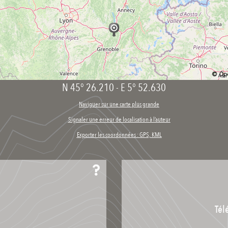
N 45° 26.210
-
E 5° 52.630
Naviguer sur une carte plus grande
Signaler une erreur de localisation à l’auteur
Exporter les coordonnées : GPS, KML
Tél