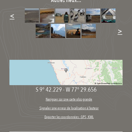
Autres lieux...
<
>
S 9° 42.229
-
W 77° 29.656
Naviguer sur une carte plus grande
Signaler une erreur de localisation à l’auteur
Exporter les coordonnées : GPS, KML