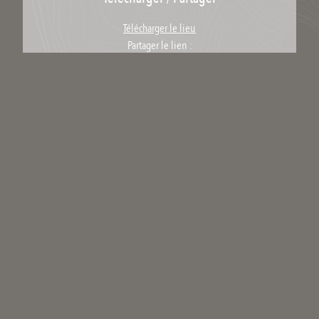
Télécharger le lieu
Partager le lien :
Licence : Copyright
Catégories scientifiques
Pour ajouter un mot clé scientifique à ce média il faut être inscrit et
membre du collectif scientifique.
Commenter
Qui êtes-vous ?
Votre nom