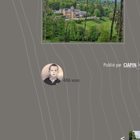
,
Publié par
CIAPIN
486 vues
<