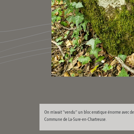
On m’avait ’’vendu’’ un bloc erratique énorme avec des 
Commune de La-Sure-en-Chartreuse.