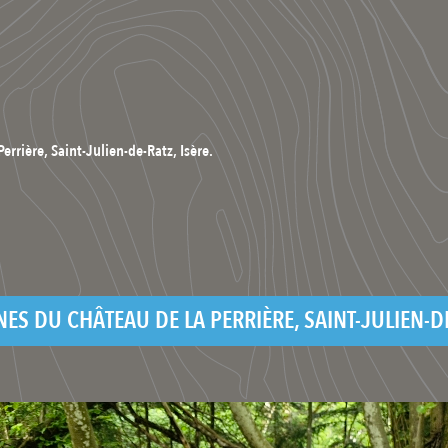
errière, Saint-Julien-de-Ratz, Isère.
NES DU CHÂTEAU DE LA PERRIÈRE, SAINT-JULIEN-DE