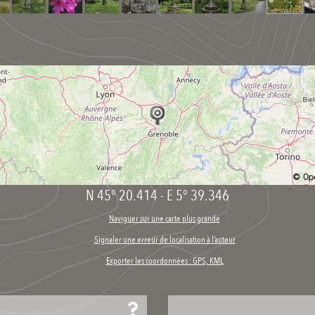
N 45° 20.414
-
E 5° 39.346
Naviguer sur une carte plus grande
Signaler une erreur de localisation à l’auteur
Exporter les coordonnées : GPS, KML