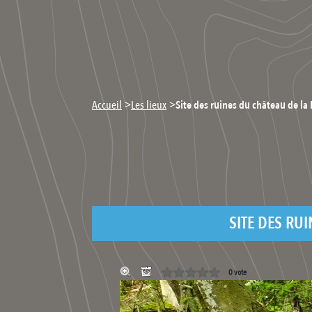
>
>
Accueil
Les lieux
Site des ruines du château de la P
SITE DES RUI
0 vote