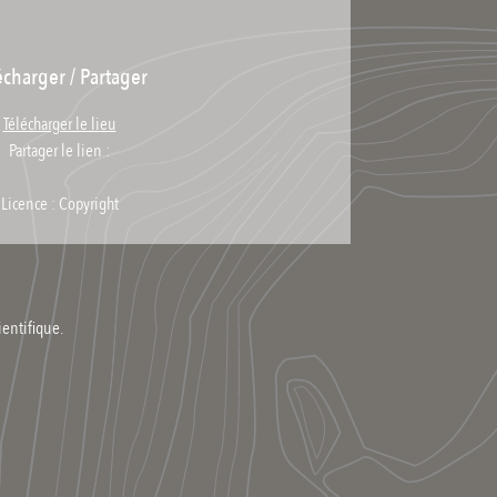
écharger / Partager
Télécharger le lieu
Partager le lien :
Licence : Copyright
ientifique.