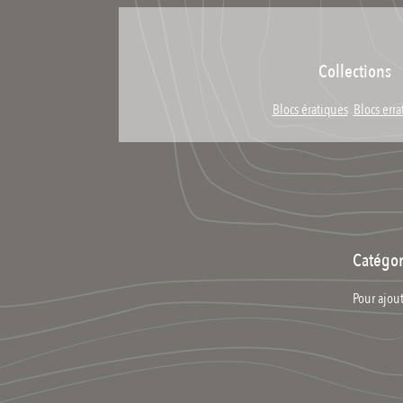
Collections
Blocs ératiques
Blocs erra
Catégor
Pour ajout