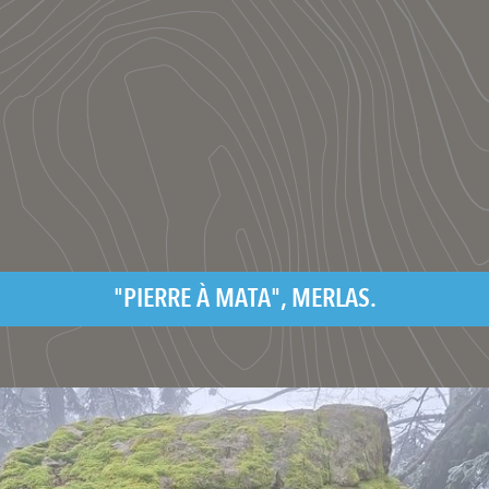
"PIERRE À MATA", MERLAS.