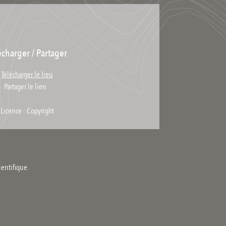
écharger / Partager
Télécharger le lieu
Partager le lien :
Licence : Copyright
ientifique.