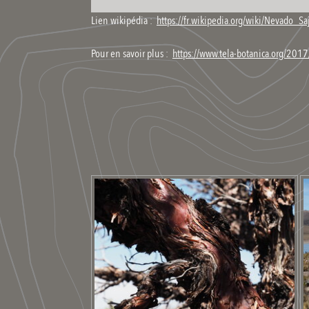
Lien wikipédia :
https://fr.wikipedia.org/wiki/Nevado_S
Pour en savoir plus :
https://www.tela-botanica.org/2017