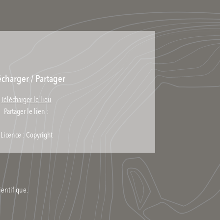
écharger / Partager
Télécharger le lieu
Partager le lien :
Licence : Copyright
ientifique.