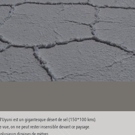
r d’Uyuni est un gigantesque désert de sel (150*100 kms).
e vue, on ne peut rester insensible devant ce paysage.
 plusieurs dizaines de mètres.