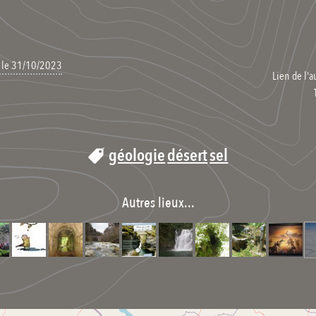
, le 31/10/2023
Lien de l'a
géologie
désert
sel
Autres lieux...