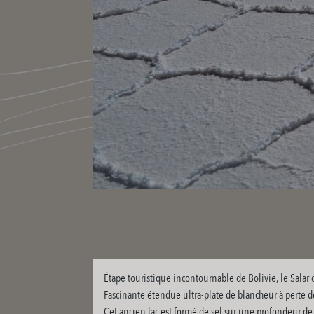
Étape touristique incontournable de Bolivie, le Sala
Fascinante étendue ultra-plate de blancheur à perte d
Cet ancien lac est formé de sel sur une profondeur de