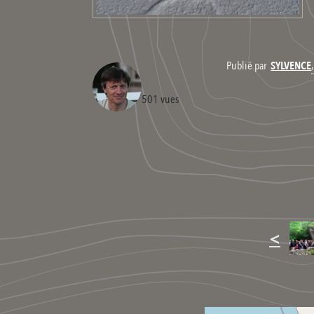
Publié par
SYLVENCE
501 vues
<