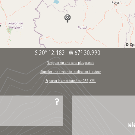
S 20° 12.182
-
W 67° 30.990
Naviguer sur une carte plus grande
Signaler une erreur de localisation à l’auteur
Exporter les coordonnées : GPS, KML
Tél