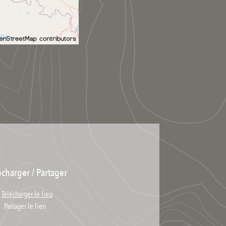
écharger / Partager
Télécharger le lieu
Partager le lien :