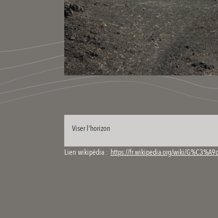
Viser l’horizon
Lien wikipédia :
https://fr.wikipedia.org/wiki/G%C3%A