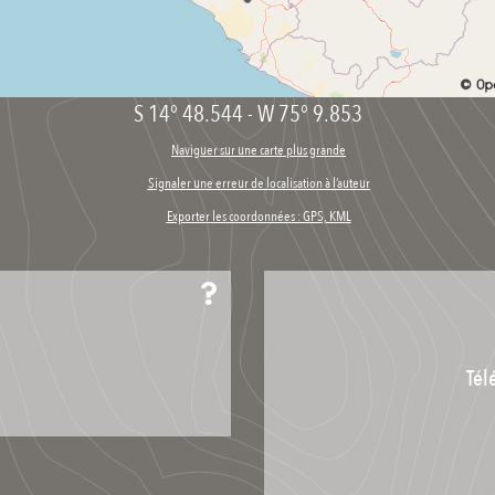
S 14° 48.544
-
W 75° 9.853
Naviguer sur une carte plus grande
Signaler une erreur de localisation à l’auteur
Exporter les coordonnées : GPS, KML
Tél