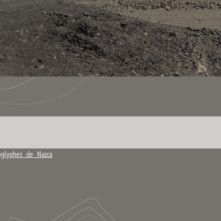
9oglyphes_de_Nazca