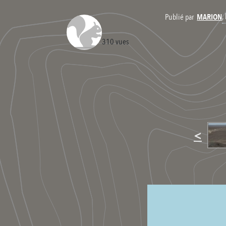
,
Publié par
MARION
310 vues
<