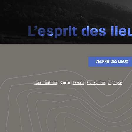
L’ESPRIT DES LIEUX
Contributions
|
Carte
|
Favoris
|
Collections
|
À propos