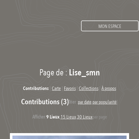
MON ESPACE
Page de :
Lise_smn
Contributions
|
Carte
|
Favoris
|
Collections
|
À propos
Contributions (3)
Trier :
par date
,
par popularité
|
Afficher
:
9 Lieux
,
15 Lieux
,
30 Lieux
par page