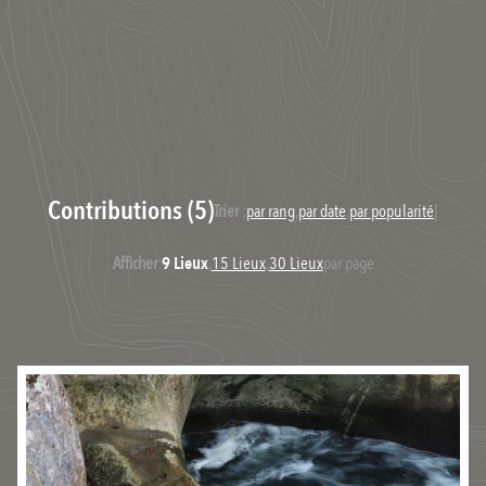
Contributions (5)
Trier :
par rang
,
par date
,
par popularité
|
Afficher
:
9 Lieux
,
15 Lieux
,
30 Lieux
par page