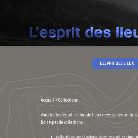
L’ESPRIT DES LIEUX
>
Accueil
Collections
Voici toutes les collections de lieux crées par les contribu
Trois types de collections :
collections coopératives, dans lesquelles chacu