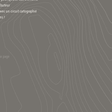
ributeur
avec un circuit cartographié
ns !
ar page